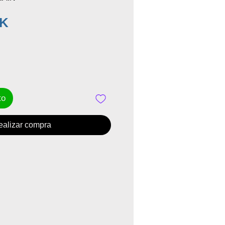
Precio
EK
to
ealizar compra