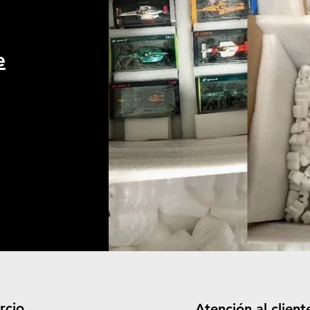
e
rcio
Atención al client