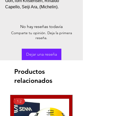
Goh,Tom Kristensen, Rinaldo
Capello, Seiji Ara, (Michelin).
No hay reseñas todavía
Comparte tu opinión. Deja la primera
reseña.
Dejar una reseña
Productos
relacionados
1:2
1:2