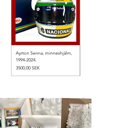
Ayrton Senna, minneshjälm,
LewisHamilton, 2025.
1994-2024.
Precio
2500,00 SEK
Precio
3500,00 SEK