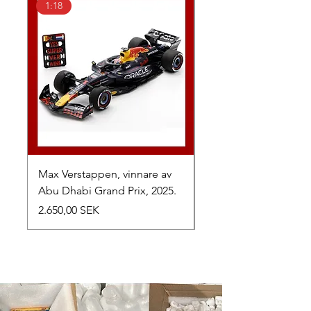
1:18
1:43
Max Verstappen, vinnare av
Toyota TR010 Hybrid,
Abu Dhabi Grand Prix, 2025.
av 24h Le Mans, 2026
Preis
Preis
2.650,00 SEK
1.050,00 SEK