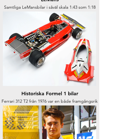
Samtliga LeMansbilar i såväl skala 1:43 som 1:18
Historiska Formel 1 bilar
Ferrari 312 T2 från 1976 var en både framgångsrik
och vacker Formel 1 bil med V12-motor och stora
karaktäristiska luftintag på sidorna som kördes av
Niki Lauda till seger i Formel 1 1976.