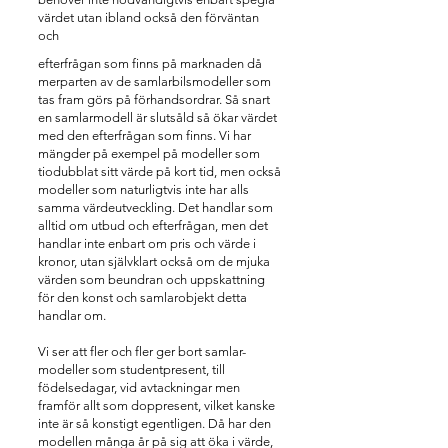
värdet utan ibland också den förväntan
och
efterfrågan som finns på marknaden då
merparten av de samlarbilsmodeller som
tas fram görs på förhandsordrar. Så snart
en samlarmodell är slutsåld så ökar värdet
med den efterfrågan som finns. Vi har
mängder på exempel på modeller som
tiodubblat sitt värde på kort tid, men också
modeller som naturligtvis inte har alls
samma värdeutveckling. Det handlar som
alltid om utbud och efterfrågan, men det
handlar inte enbart om pris och värde i
kronor, utan självklart också om de mjuka
värden som beundran och uppskattning
för den konst och samlarobjekt detta
handlar om.
Vi ser att fler och fler ger bort samlar-
modeller som studentpresent, till
födelsedagar, vid avtackningar men
framför allt som doppresent, vilket kanske
inte är så konstigt egentligen. Då har den
modellen många år på sig att öka i värde,