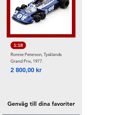
1:18
Ronnie Peterson, Tysklands
Lando Norris, Vinn
Grand Prix, 1977.
Grand Prix, 2025.
Pris
Pris
2 800,00 kr
950,00 kr
Genväg till dina favoriter