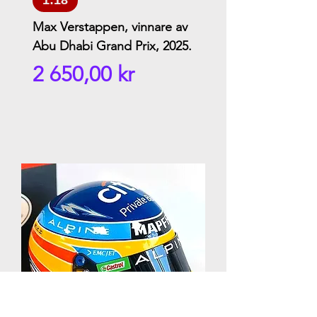
Max Verstappen, vinnare av
Toyota TR010 Hy
Abu Dhabi Grand Prix, 2025.
Vinnare av 24h 
2026
Pris
2 650,00 kr
Pris
1 050,00 k