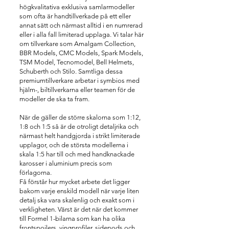
högkvalitativa exklusiva samlarmodeller
som ofta är handtillverkade på ett eller
annat sätt och närmast alltid i en numrerad
eller i alla fall limiterad upplaga. Vi talar här
om tillverkare som Amalgam Collection,
BBR Models, CMC Models, Spark Models,
TSM Model, Tecnomodel, Bell Helmets,
Schuberth och Stilo. Samtliga dessa
premiumtillverkare arbetar i symbios med
hjälm-, biltillverkarna eller teamen för de
modeller de ska ta fram.
När de gäller de större skalorna som 1:12,
1:8 och 1:5 så är de otroligt detaljrika och
närmast helt handgjorda i strikt limiterade
upplagor, och de största modellerna i
skala 1:5 har till och med handknackade
karosser i aluminium precis som
förlagorna.
Få förstår hur mycket arbete det ligger
bakom varje enskild modell när varje liten
detalj ska vara skalenlig och exakt som i
verkligheten. Värst är det när det kommer
till Formel 1-bilarna som kan ha olika
frontspoilers, vingprofiler, sidepods och