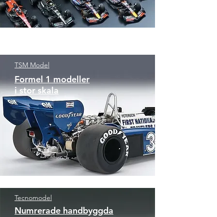
TSM Model
Formel 1 modeller
i stor skala
Tecnomodel
Numrerade handbyggda