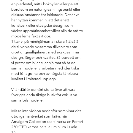
en piedestal, mitt i bokhyllan eller på ett
bord som en naturlig samlingspunkt eller
diskussionsämne för initierade. Det är väl
här nyttan kommer in, att det är ett
konstverk eller ett stycke design som
väcker uppmärksamhet vilket alla de större
modellerna faktiskt gör.
Tittar vi på minihjälmarna i skala 1:2 så är
de tillverkade av samma tillverkare som
gjort originalhjälmen, med exakt samma
design, färger och kvalitet. Så oavsett om
vi pratar om bilar eller hjälmar så är de
samlarmodeller vi arbetar med identiska
med förlagorna och av högsta tänkbara
kvalitet i limiterad upplaga.
Vi är därför oerhört stolta över att vara
Sveriges enda riktiga butik för exklusiva
samlarbilsmodeller.
Missa inte videon nedanför som visar det
otroliga hantverket som krävs när
Amalgam Collection ska tillverka en Ferrari
250 GTO kaross helt i aluminium i skala
1:5.