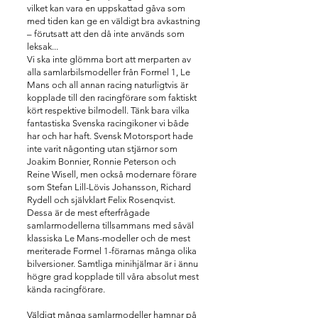
vilket kan vara en uppskattad gåva som
med tiden kan ge en väldigt bra avkastning
– förutsatt att den då inte används som
leksak...
Vi ska inte glömma bort att merparten av
alla samlarbilsmodeller från Formel 1, Le
Mans och all annan racing naturligtvis är
kopplade till den racingförare som faktiskt
kört respektive bilmodell. Tänk bara vilka
fantastiska Svenska racingikoner vi både
har och har haft. Svensk Motorsport hade
inte varit någonting utan stjärnor som
Joakim Bonnier, Ronnie Peterson och
Reine Wisell, men också modernare förare
som Stefan Lill-Lövis Johansson, Richard
Rydell och självklart Felix Rosenqvist.
Dessa är de mest efterfrågade
samlarmodellerna tillsammans med såväl
klassiska Le Mans-modeller och de mest
meriterade Formel 1-förarnas många olika
bilversioner. Samtliga minihjälmar är i ännu
högre grad kopplade till våra absolut mest
kända racingförare.
Väldigt många samlarmodeller hamnar på