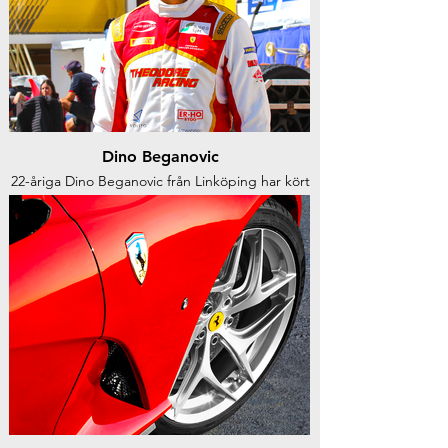
Dino Beganovic
22-åriga Dino Beganovic från Linköping har kört
sig hela vägen upp till Formula 2 och även testat
Ferraris Formel 1 bil.