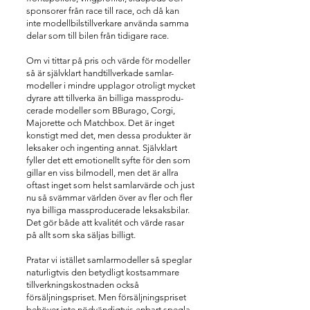
sponsorer från race till race, och då kan
inte modellbilstillverkare använda samma
delar som till bilen från tidigare race.
Om vi tittar på pris och värde för modeller
så är självklart handtillverkade samlar-
modeller i mindre upplagor otroligt mycket
dyrare att tillverka än billiga massprodu-
cerade modeller som BBurago, Corgi,
Majorette och Matchbox. Det är inget
konstigt med det, men dessa produkter är
leksaker och ingenting annat. Självklart
fyller det ett emotionellt syfte för den som
gillar en viss bilmodell, men det är allra
oftast inget som helst samlarvärde och just
nu så svämmar världen över av fler och fler
nya billiga massproducerade leksaksbilar.
Det gör både att kvalitét och värde rasar
på allt som ska säljas billigt.
Pratar vi istället samlarmodeller så speglar
naturligtvis den betydligt kostsammare
tillverkningskostnaden också
försäljningspriset. Men försäljningspriset
behöver inte nödvändigtvis enbart spegla