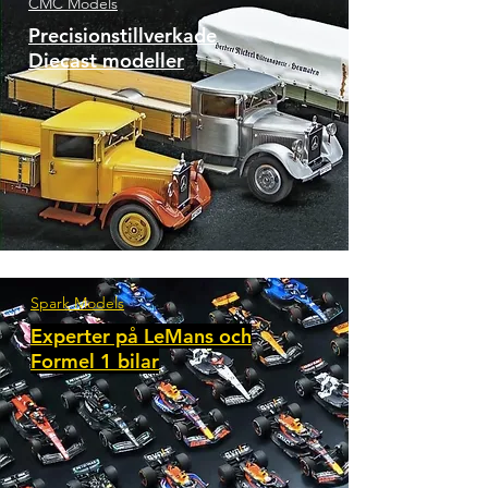
CMC Models
Precisionstillverkade
Diecast modeller
Spark Models
Experter på LeMans och
Formel 1 bilar