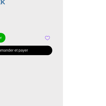
Prix
EK
er
mander et payer