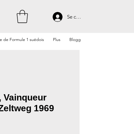
Se connecter
te de Formule 1 suédois
Plus
Blogg
t, Vainqueur
Zeltweg 1969