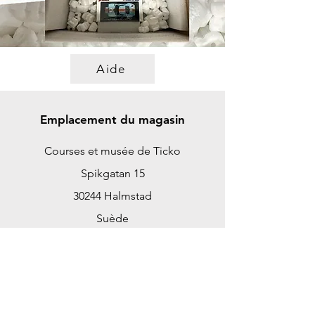
Aide
Emplacement du magasin
Courses et musée de Ticko
Spikgatan 15
30244 Halmstad
Suède
ticko@tickoracing.se
+46702097165