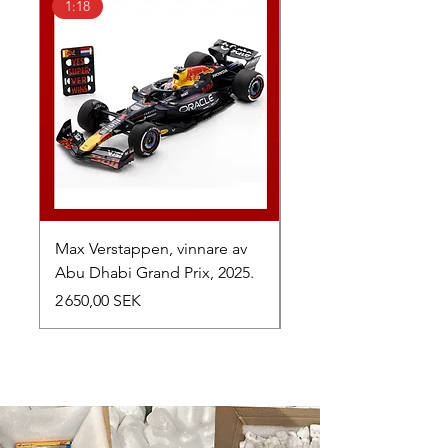
1:18
1:43
Max Verstappen, vinnare av
Toyota TR010 Hybrid,
Abu Dhabi Grand Prix, 2025.
av 24h Le Mans, 2026
Prix
Prix
2 650,00 SEK
1 050,00 SEK