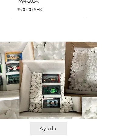
1994-2024.
Precio
2500,00 SEK
Precio
3500,00 SEK
Ayuda