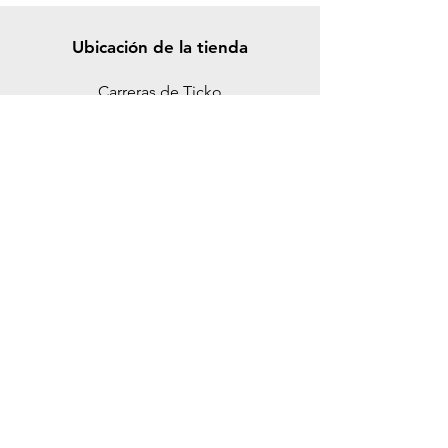
Ubicación de la tienda
Carreras de Ticko
Spikgatan 15
30244 Halmstad
Suecia
ticko@tickoracing.se
Teléfono
+46 702097165
Atención al cliente