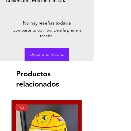
Aniversario, Edición Limitada
No hay reseñas todavía
Comparte tu opinión. Deja la primera
reseña.
Dejar una reseña
Productos
relacionados
1:2
1:18