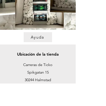
Ayuda
Ubicación de la tienda
Carreras de Ticko
Spikgatan 15
30244 Halmstad
Suecia
ticko@tickoracing.se
Teléfono
+46 702097165