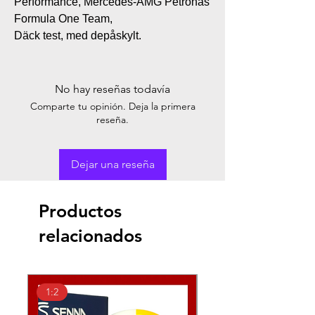
Performance, Mercedes-AMG Petronas
Formula One Team,
Däck test, med depåskylt.
No hay reseñas todavía
Comparte tu opinión. Deja la primera
reseña.
Dejar una reseña
Productos
relacionados
1:2
1:2