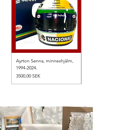
Ayrton Senna, minneshjälm,
LewisHamilton, 2025.
1994-2024.
Precio
2500,00 SEK
Precio
3500,00 SEK