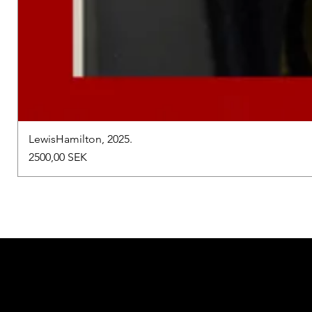
LewisHamilton, 2025.
Precio
2500,00 SEK