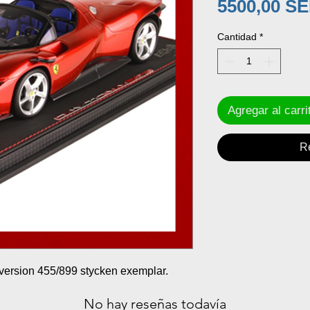
5500,00 S
Cantidad
*
Agregar al carri
R
version 455/899 stycken exemplar.
No hay reseñas todavía