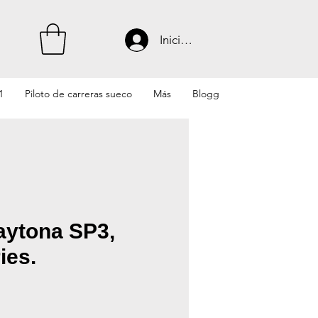
Iniciar sesión
1
Piloto de carreras sueco
Más
Blogg
aytona SP3,
ies.