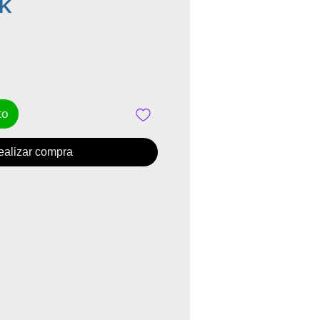
Precio
EK
to
ealizar compra