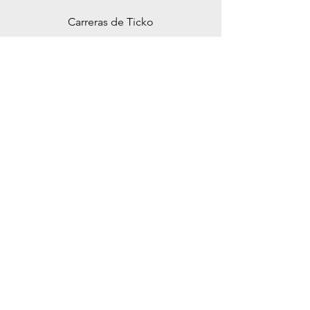
Carreras de Ticko
Spikgatan 15
30244 Halmstad
Suecia
ticko@tickoracing.se
Teléfono
+46 702097165
Atención al cliente
Contáctenos
Centro de ayuda