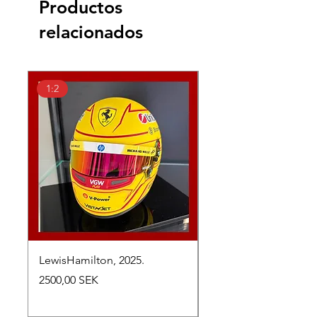
Productos
relacionados
1:2
1:18
LewisHamilton, 2025.
Max Verstappen, vinn
Abu Dhabi Grand Prix
Precio
2500,00 SEK
Precio
2650,00 SEK