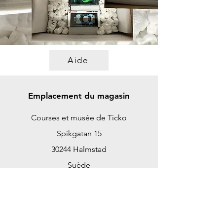
Aide
Emplacement du magasin
Courses et musée de Ticko
Spikgatan 15
30244 Halmstad
Suède
ticko@tickoracing.se
+46702097165