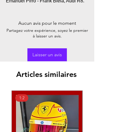
Emanuel Pirro - Frank Biela, Audi R8.
Aucun avis pour le moment
Partagez votre expérience, soyez le premier
à laisser un avis.
Laisser un avis
Articles similaires
1:2
1:18