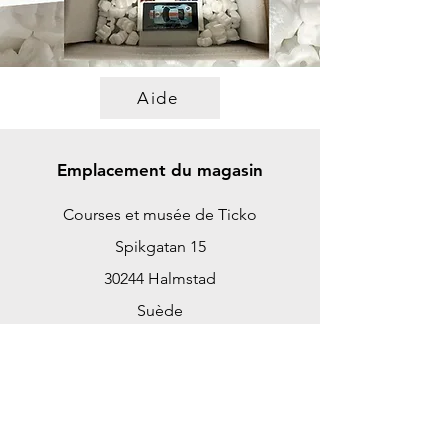
Aide
Emplacement du magasin
Courses et musée de Ticko
Spikgatan 15
30244 Halmstad
Suède
ticko@tickoracing.se
+46702097165