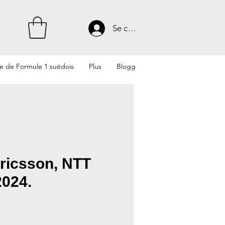
Se connecter
te de Formule 1 suédois
Plus
Blogg
ricsson, NTT
2024.