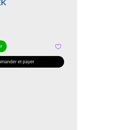
Prix
EK
er
mander et payer