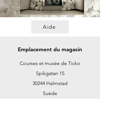
Aide
Emplacement du magasin
Courses et musée de Ticko
Spikgatan 15
30244 Halmstad
Suède
ticko@tickoracing.se
+46702097165