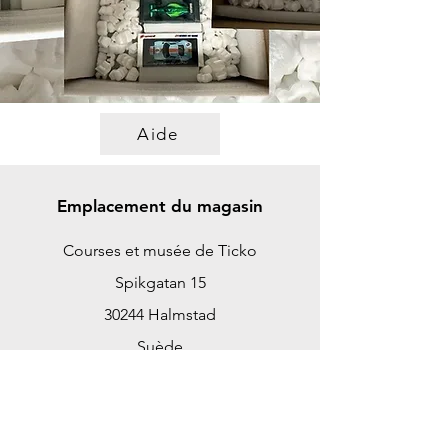
Aide
Emplacement du magasin
Courses et musée de Ticko
Spikgatan 15
30244 Halmstad
Suède
ticko@tickoracing.se
+46702097165