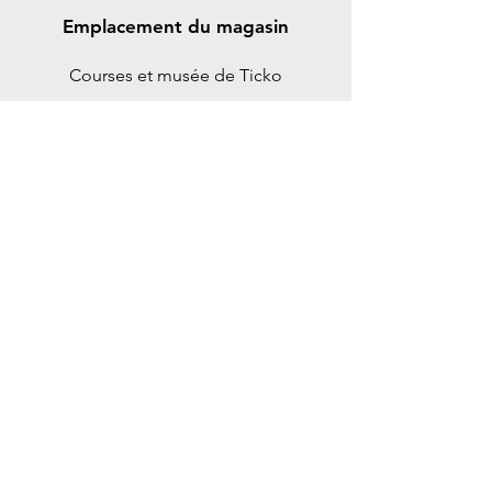
Emplacement du magasin
Courses et musée de Ticko
Spikgatan 15
30244 Halmstad
Suède
ticko@tickoracing.se
+46702097165
Service client
Contactez-nous