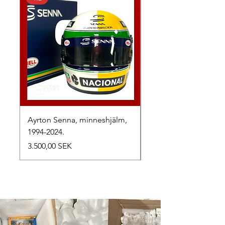
Ayrton Senna, minneshjälm,
LewisHamilton, 2025.
1994-2024.
Preis
2.500,00 SEK
Preis
3.500,00 SEK