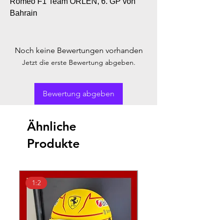
Romeo F1 Team ORLEN, 6. GP von
Bahrain
Noch keine Bewertungen vorhanden
Jetzt die erste Bewertung abgeben.
Bewertung abgeben
Ähnliche
Produkte
1:2
1:18