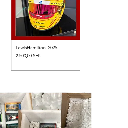
LewisHamilton, 2025.
Max Verstappen, vinn
Abu Dhabi Grand Prix
Preis
2.500,00 SEK
Preis
2.650,00 SEK