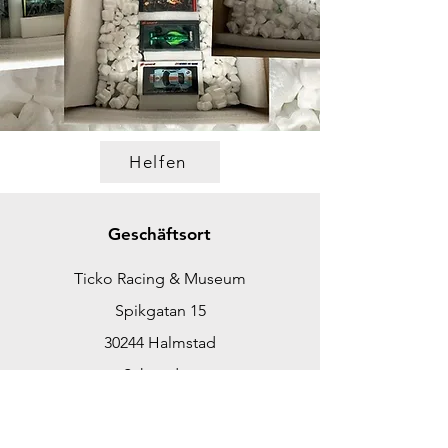
Helfen
Geschäftsort
Ticko Racing & Museum
Spikgatan 15
30244 Halmstad
Schweden
ticko@tickoracing.se
Tlf.
+46702097165