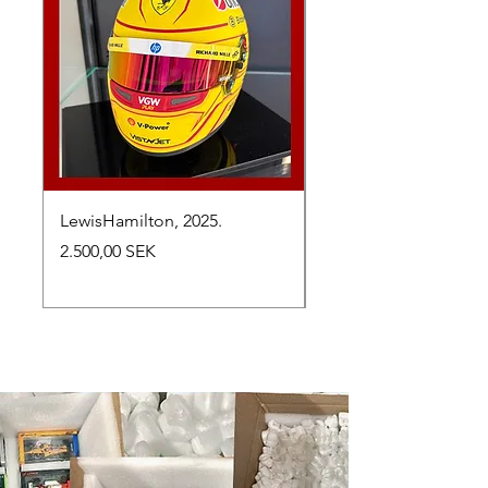
LewisHamilton, 2025.
Max Verstappen, vinn
Abu Dhabi Grand Prix
Preis
2.500,00 SEK
Preis
2.650,00 SEK