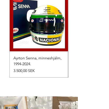
Ayrton Senna, minneshjälm,
LewisHamilton, 2025.
1994-2024.
Preis
2.500,00 SEK
Preis
3.500,00 SEK