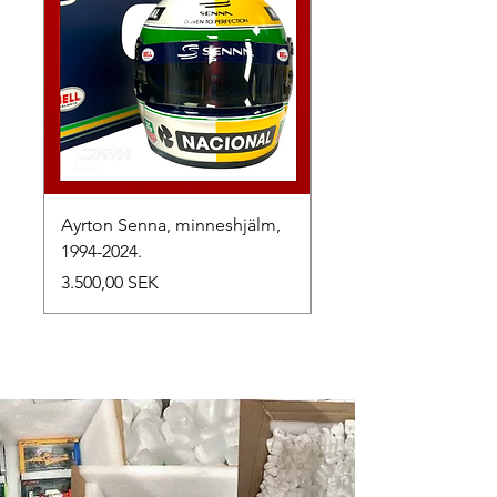
Ayrton Senna, minneshjälm,
LewisHamilton, 2025.
1994-2024.
Preis
2.500,00 SEK
Preis
3.500,00 SEK