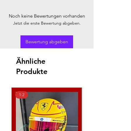
Noch keine Bewertungen vorhanden
Jetzt die erste Bewertung abgeben.
Bewertung abgeben
Ähnliche
Produkte
1:2
1:18