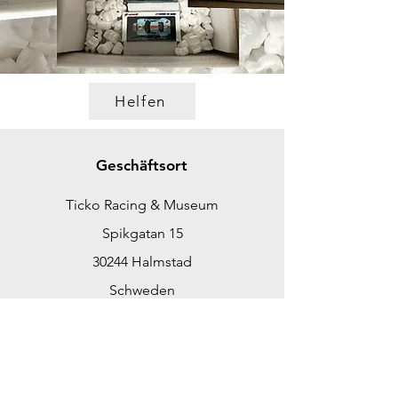
Helfen
Geschäftsort
Ticko Racing & Museum
Spikgatan 15
30244 Halmstad
Schweden
ticko@tickoracing.se
Tlf.
+46702097165