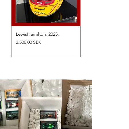
LewisHamilton, 2025.
Max Verstappen, vinn
Abu Dhabi Grand Prix
Preis
2.500,00 SEK
Preis
2.650,00 SEK