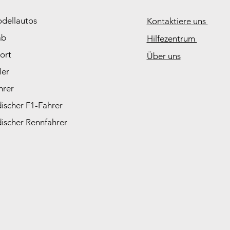
odellautos
Kontaktiere uns
ab
Hilfezentrum
ort
Über uns
ler
hrer
ischer F1-Fahrer
ischer Rennfahrer