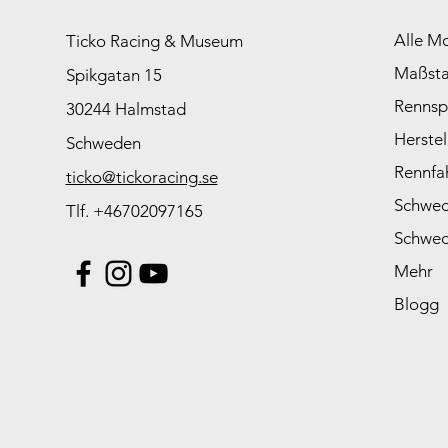
Alle M
Ticko Racing & Museum
Maßst
Spikgatan 15
Rennsp
30244 Halmstad
Herstel
Schweden
Rennfa
ticko@tickoracing.se
Schwed
Tlf. +46702097165
Schwed
Mehr
Blogg