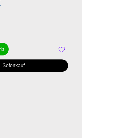
Preis
K
rb
Sofortkauf