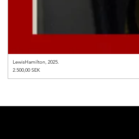
LewisHamilton, 2025.
Preis
2.500,00 SEK