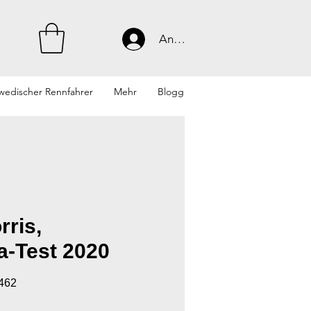
Anmelden
wedischer Rennfahrer
Mehr
Blogg
rris,
a-Test 2020
6462