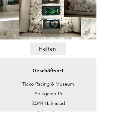
Helfen
Geschäftsort
Ticko Racing & Museum
Spikgatan 15
30244 Halmstad
Schweden
ticko@tickoracing.se
Tlf.
+46702097165