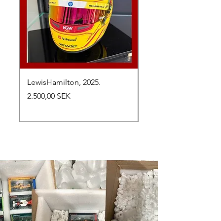
LewisHamilton, 2025.
Max Verstappen, vinn
Abu Dhabi Grand Prix
Preis
2.500,00 SEK
Preis
2.650,00 SEK