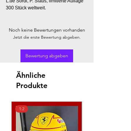
L.de Sordi, P. Slaus, limitierte Auflage
300 Stück weltweit.
Noch keine Bewertungen vorhanden
Jetzt die erste Bewertung abgeben.
Bewertung abgeben
Ähnliche
Produkte
1:2
1:18