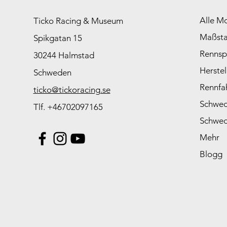
Alle M
Ticko Racing & Museum
Maßst
Spikgatan 15
Rennsp
30244 Halmstad
Herstel
Schweden
Rennfa
ticko@tickoracing.se
Schwed
Tlf. +46702097165
Schwed
Mehr
Blogg