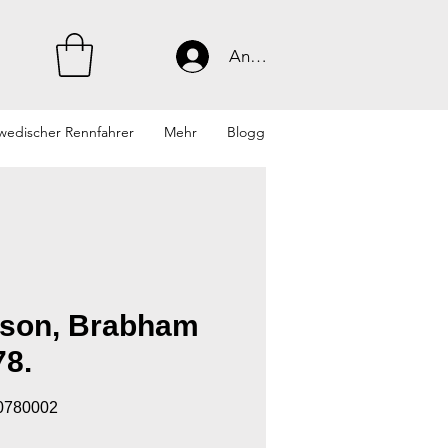
Anmelden
wedischer Rennfahrer
Mehr
Blogg
son, Brabham
78.
30780002