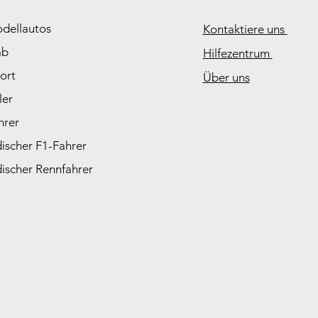
odellautos
Kontaktiere uns
ab
Hilfezentrum
ort
Über uns
ler
hrer
ischer F1-Fahrer
ischer Rennfahrer