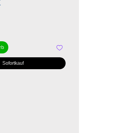
Preis
K
rb
Sofortkauf