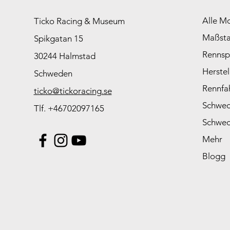
Alle M
Ticko Racing & Museum
Maßst
Spikgatan 15
Rennsp
30244 Halmstad
Herstel
Schweden
Rennfa
ticko@tickoracing.se
Schwed
Tlf. +46702097165
Schwed
Mehr
Blogg