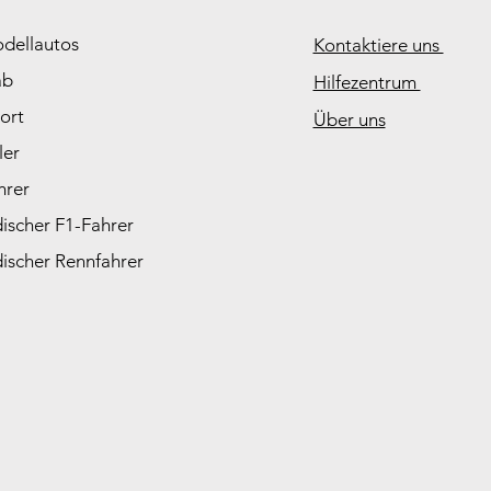
odellautos
Kontaktiere uns
ab
Hilfezentrum
ort
Über uns
ler
hrer
ischer F1-Fahrer
ischer Rennfahrer