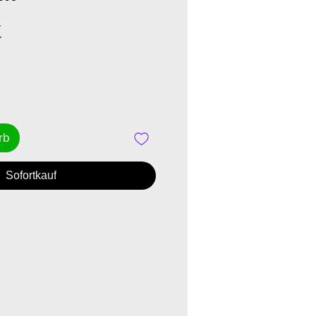
Preis
K
rb
Sofortkauf