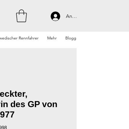
Anmelden
wedischer Rennfahrer
Mehr
Blogg
eckter,
in des GP von
1977
9998