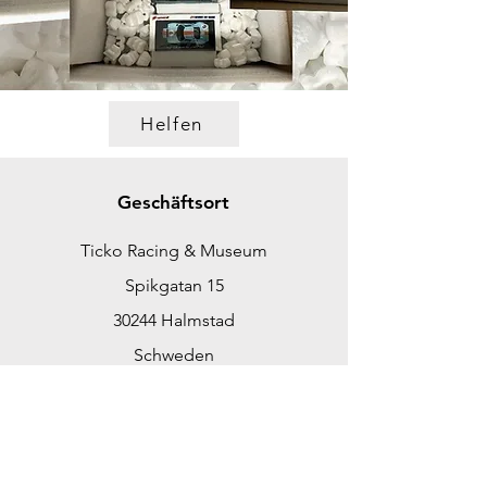
Helfen
Geschäftsort
Ticko Racing & Museum
Spikgatan 15
30244 Halmstad
Schweden
ticko@tickoracing.se
Tlf.
+46702097165