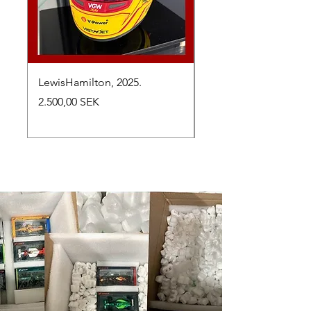
LewisHamilton, 2025.
Max Verstappen, vinn
Abu Dhabi Grand Prix
Preis
2.500,00 SEK
Preis
2.650,00 SEK