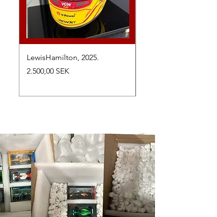
LewisHamilton, 2025.
Max Verstappen, vinn
Abu Dhabi Grand Prix
Preis
2.500,00 SEK
Preis
2.650,00 SEK