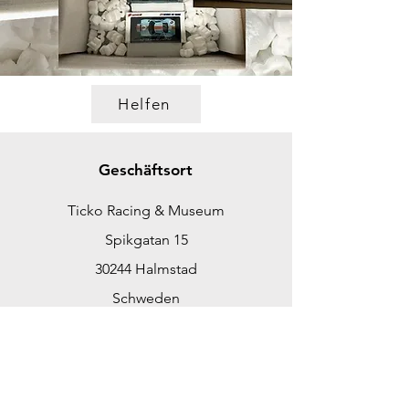
Helfen
Geschäftsort
Ticko Racing & Museum
Spikgatan 15
30244 Halmstad
Schweden
ticko@tickoracing.se
Tlf.
+46702097165