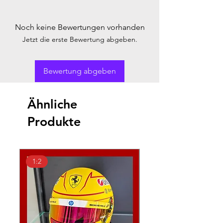
Noch keine Bewertungen vorhanden
Jetzt die erste Bewertung abgeben.
Bewertung abgeben
Ähnliche
Produkte
1:2
1:18