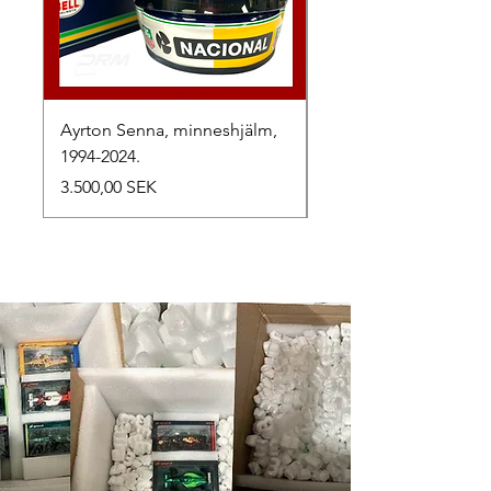
Ayrton Senna, minneshjälm,
LewisHamilton, 2025.
1994-2024.
Preis
2.500,00 SEK
Preis
3.500,00 SEK