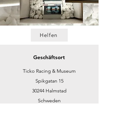
Helfen
Geschäftsort
Ticko Racing & Museum
Spikgatan 15
30244 Halmstad
Schweden
ticko@tickoracing.se
Tlf.
+46702097165