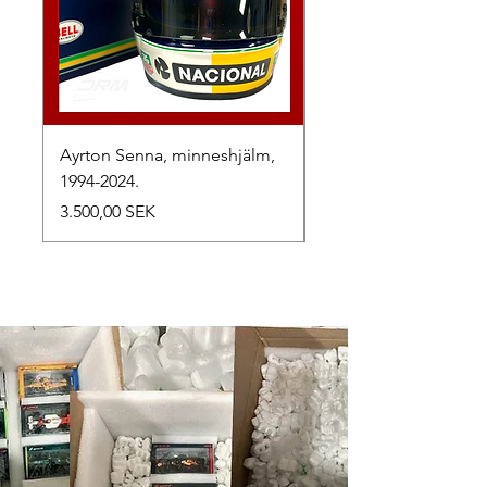
Ayrton Senna, minneshjälm,
LewisHamilton, 2025.
1994-2024.
Preis
2.500,00 SEK
Preis
3.500,00 SEK