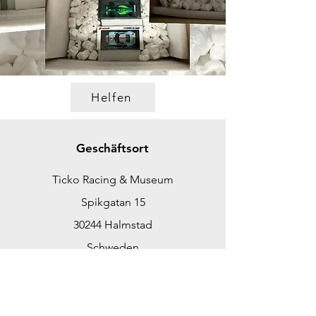
Helfen
Geschäftsort
Ticko Racing & Museum
Spikgatan 15
30244 Halmstad
Schweden
ticko@tickoracing.se
Tlf.
+46702097165