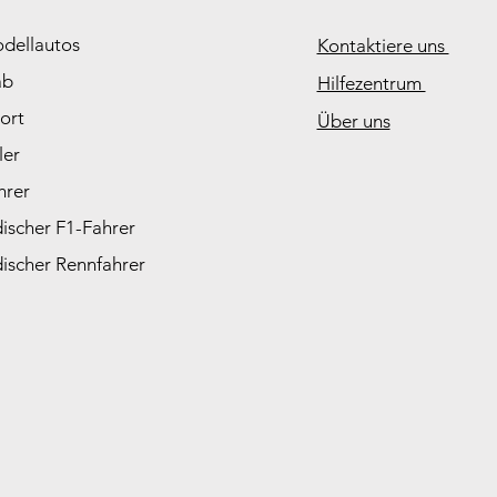
odellautos
Kontaktiere uns
ab
Hilfezentrum
ort
Über uns
ler
hrer
ischer F1-Fahrer
ischer Rennfahrer