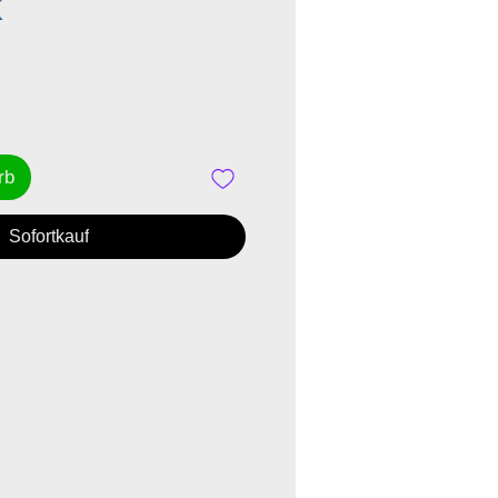
Preis
K
rb
Sofortkauf