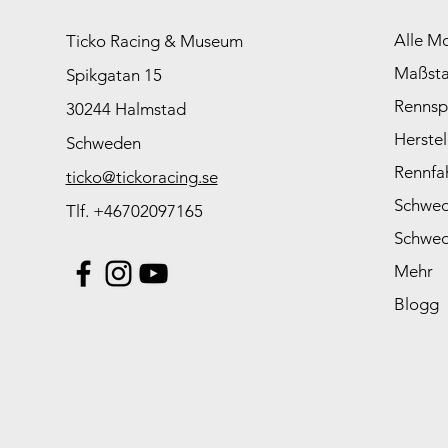
Alle M
Ticko Racing & Museum
Maßst
Spikgatan 15
Rennsp
30244 Halmstad
Herstel
Schweden
Rennfa
ticko@tickoracing.se
Schwed
Tlf. +46702097165
Schwed
Mehr
Blogg