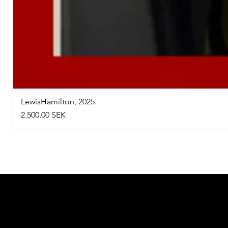
LewisHamilton, 2025.
Preis
2.500,00 SEK