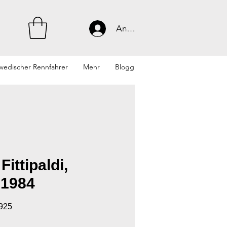
Anmelden
wedischer Rennfahrer
Mehr
Blogg
ittipaldi,
 1984
3925