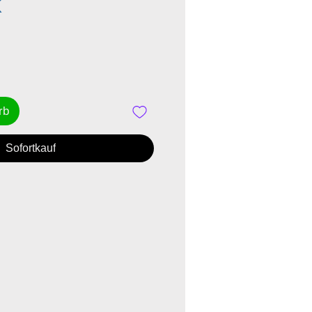
Preis
K
rb
Sofortkauf