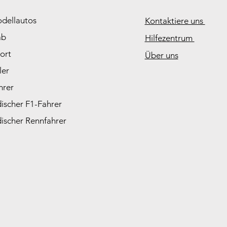
odellautos
Kontaktiere uns
ab
Hilfezentrum
ort
Über uns
ler
hrer
ischer F1-Fahrer
ischer Rennfahrer