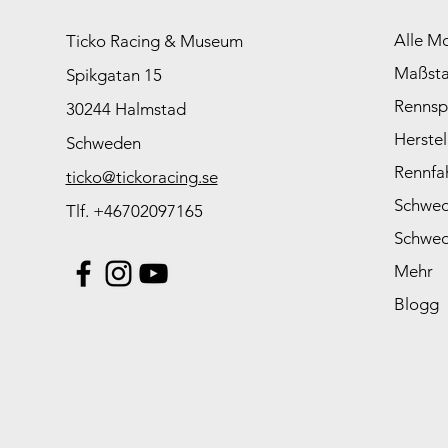
Alle M
Ticko Racing & Museum
Maßst
Spikgatan 15
Rennsp
30244 Halmstad
Herstel
Schweden
Rennfa
ticko@tickoracing.se
Schwed
Tlf. +46702097165
Schwed
Mehr
Blogg