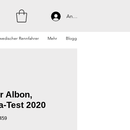
Anmelden
wedischer Rennfahrer
Mehr
Blogg
r Albon,
a-Test 2020
6459