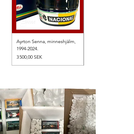
Ayrton Senna, minneshjälm,
LewisHamilton, 2025.
1994-2024.
Prix
2 500,00 SEK
Prix
3 500,00 SEK