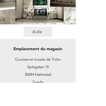
Aide
Emplacement du magasin
Courses et musée de Ticko
Spikgatan 15
30244 Halmstad
Suède
ticko@tickoracing.se
+46702097165