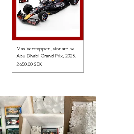
Max Verstappen, vinnare av
Toyota TR010 Hybrid,
Abu Dhabi Grand Prix, 2025.
av 24h Le Mans, 2026
Prix
Prix
2 650,00 SEK
1 050,00 SEK