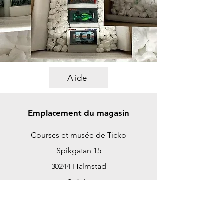
Aide
Emplacement du magasin
Courses et musée de Ticko
Spikgatan 15
30244 Halmstad
Suède
ticko@tickoracing.se
+46702097165