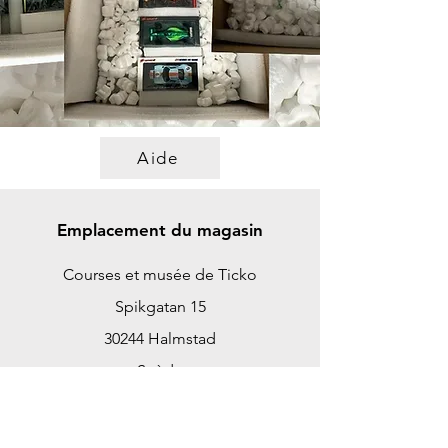
Aide
Emplacement du magasin
Courses et musée de Ticko
Spikgatan 15
30244 Halmstad
Suède
ticko@tickoracing.se
+46702097165