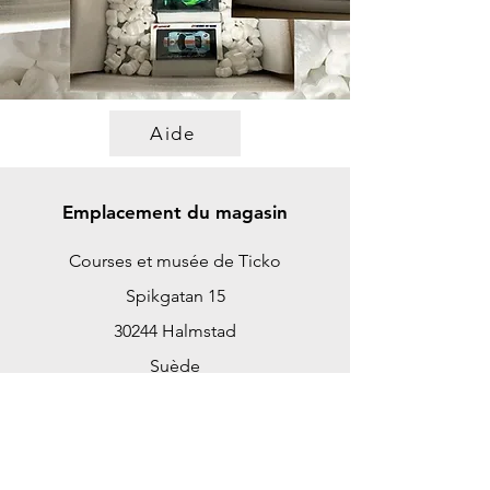
Aide
Emplacement du magasin
Courses et musée de Ticko
Spikgatan 15
30244 Halmstad
Suède
ticko@tickoracing.se
+46702097165