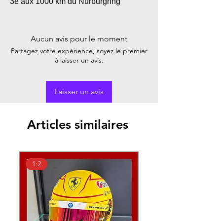
3e aux 1000 km du Nürburgring
Aucun avis pour le moment
Partagez votre expérience, soyez le premier
à laisser un avis.
Laisser un avis
Articles similaires
1:2
1:18