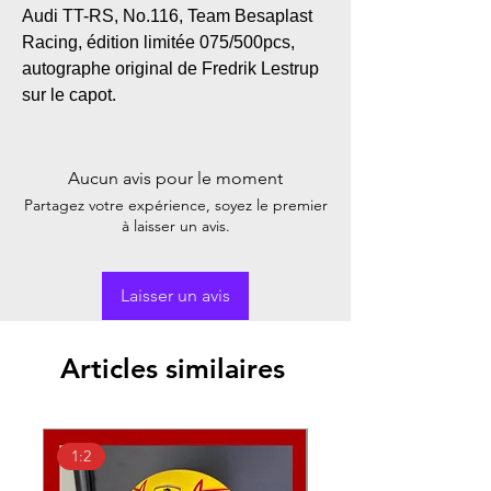
Audi TT-RS, No.116, Team Besaplast
Racing, édition limitée 075/500pcs,
autographe original de Fredrik Lestrup
sur le capot.
Aucun avis pour le moment
Partagez votre expérience, soyez le premier
à laisser un avis.
Laisser un avis
Articles similaires
1:2
1:18