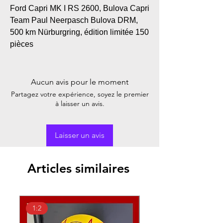
Ford Capri MK I RS 2600, Bulova Capri
Team Paul Neerpasch Bulova DRM,
500 km Nürburgring, édition limitée 150
pièces
Aucun avis pour le moment
Partagez votre expérience, soyez le premier
à laisser un avis.
Laisser un avis
Articles similaires
1:2
1:18