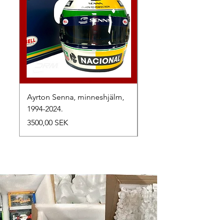
Ayrton Senna, minneshjälm,
LewisHamilton, 2025.
1994-2024.
Precio
2500,00 SEK
Precio
3500,00 SEK