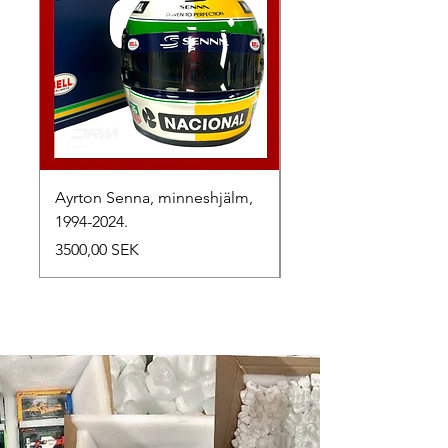
Ayrton Senna, minneshjälm,
LewisHamilton, 2025.
1994-2024.
Precio
2500,00 SEK
Precio
3500,00 SEK