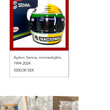
Ayrton Senna, minneshjälm,
LewisHamilton, 2025.
1994-2024.
Precio
2500,00 SEK
Precio
3500,00 SEK