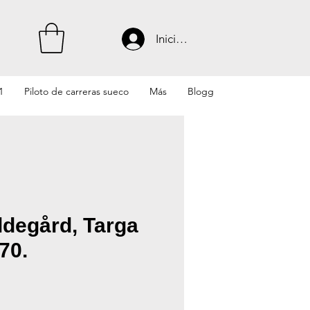
Iniciar sesión
1
Piloto de carreras sueco
Más
Blogg
ldegård, Targa
70.