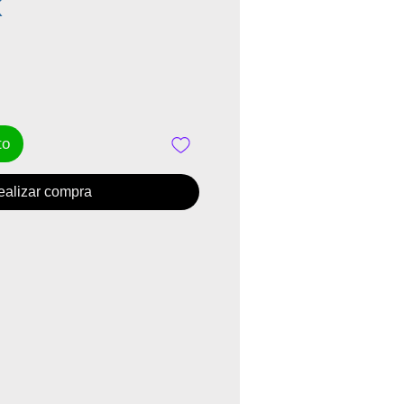
Precio
K
to
ealizar compra