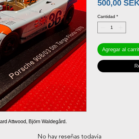
500,00 SE
Cantidad
*
Agregar al carri
R
hard Attwood, Björn Waldegård.
No hay reseñas todavía