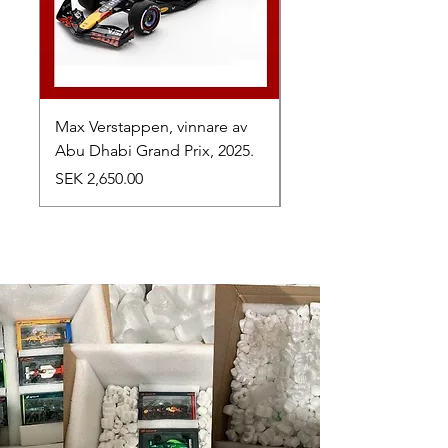
Max Verstappen, vinnare av
Toyota TR010 Hybrid,
Abu Dhabi Grand Prix, 2025.
av 24h Le Mans, 2026
Price
Price
SEK 2,650.00
SEK 1,050.00