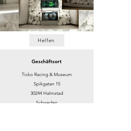
Helfen
Geschäftsort
Ticko Racing & Museum
Spikgatan 15
30244 Halmstad
Schweden
ticko@tickoracing.se
Tlf.
+46702097165