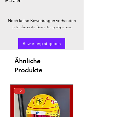
McLaren
Noch keine Bewertungen vorhanden
Jetzt die erste Bewertung abgeben.
Bewertung abgeben
Ähnliche
Produkte
1:2
1:18