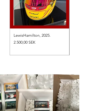
LewisHamilton, 2025.
Max Verstappen, vinn
Abu Dhabi Grand Prix
Preis
2.500,00 SEK
Preis
2.650,00 SEK