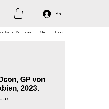
Anmelden
wedischer Rennfahrer
Mehr
Blogg
Ocon, GP von
bien, 2023.
8S883