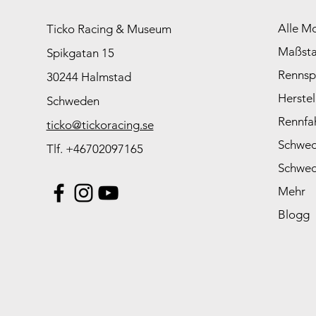
Alle M
Ticko Racing & Museum
Maßst
Spikgatan 15
Rennsp
30244 Halmstad
Herstel
Schweden
Rennfa
ticko@tickoracing.se
Schwed
Tlf. +46702097165
Schwed
Mehr
Blogg