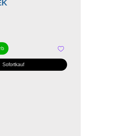
Preis
EK
rb
Sofortkauf