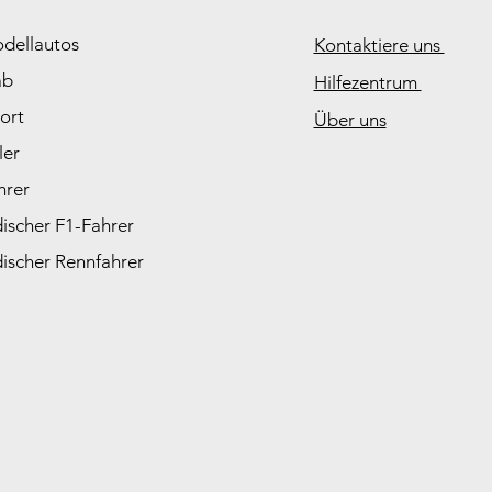
odellautos
Kontaktiere uns
ab
Hilfezentrum
ort
Über uns
ler
hrer
ischer F1-Fahrer
ischer Rennfahrer