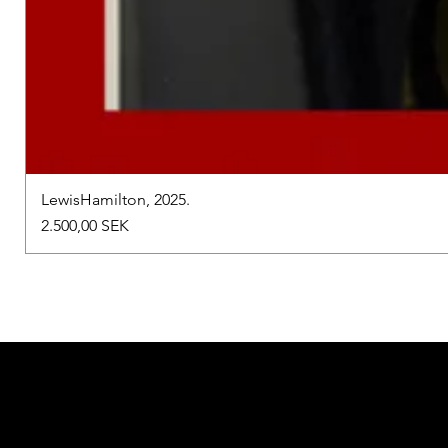
LewisHamilton, 2025.
Preis
2.500,00 SEK