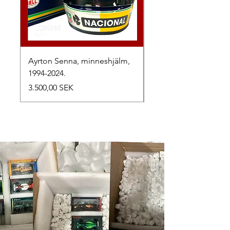
Ayrton Senna, minneshjälm,
LewisHamilton, 2025.
1994-2024.
Preis
2.500,00 SEK
Preis
3.500,00 SEK