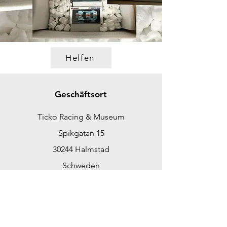
Helfen
Geschäftsort
Ticko Racing & Museum
Spikgatan 15
30244 Halmstad
Schweden
ticko@tickoracing.se
Tlf.
+46702097165