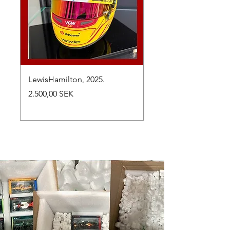
LewisHamilton, 2025.
Max Verstappen, vinn
Abu Dhabi Grand Prix
Preis
2.500,00 SEK
Preis
2.650,00 SEK