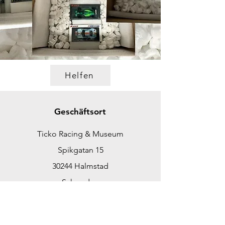
Helfen
Geschäftsort
Ticko Racing & Museum
Spikgatan 15
30244 Halmstad
Schweden
ticko@tickoracing.se
Tlf.
+46702097165