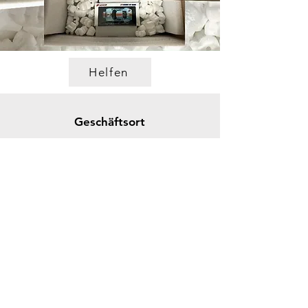
Helfen
Geschäftsort
Ticko Racing & Museum
Spikgatan 15
30244 Halmstad
Schweden
ticko@tickoracing.se
Tlf.
+46702097165