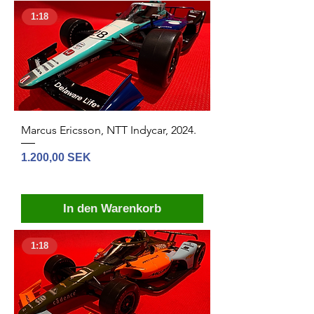
1:18
Marcus Ericsson, NTT Indycar, 2024.
Preis
1.200,00 SEK
In den Warenkorb
1:18