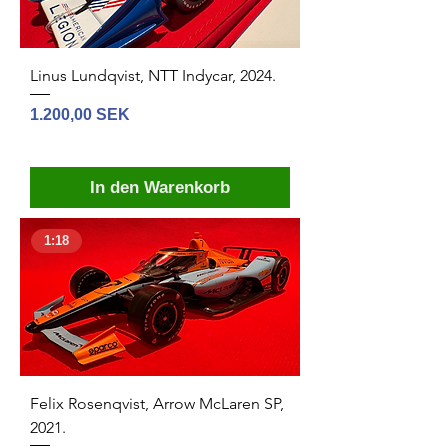
Linus Lundqvist, NTT Indycar, 2024.
Preis
1.200,00 SEK
In den Warenkorb
1:18
Felix Rosenqvist, Arrow McLaren SP,
2021.